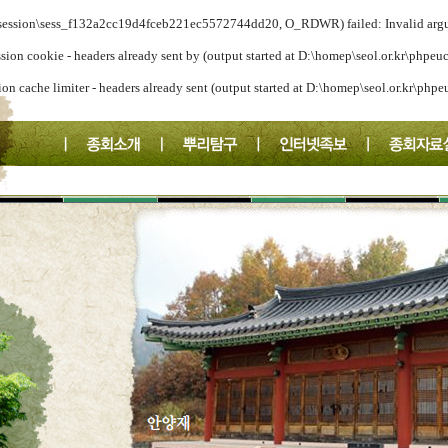
a/session\sess_f132a2cc19d4fceb221ec5572744dd20, O_RDWR) failed: Invalid arg
ssion cookie - headers already sent by (output started at D:\homep\seol.or.kr\phpeu
ion cache limiter - headers already sent (output started at D:\homep\seol.or.kr\php