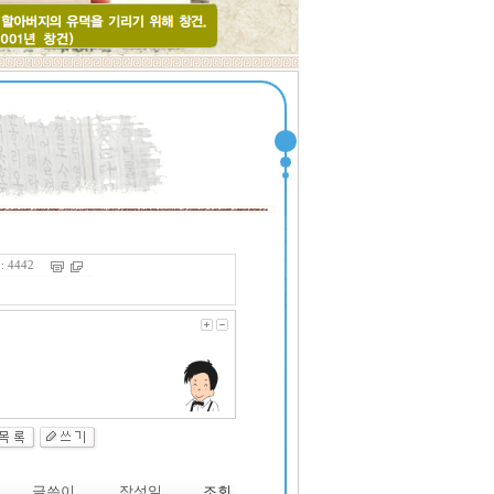
 4442
글쓴이
작성일
조회