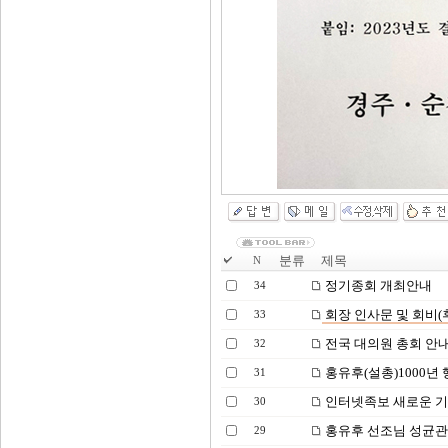
분류
제목
N
정기종회 개최안내
34
회장 인사문 및 회비(
33
전국 대의원 총회 안
32
홍유후(설총)1000년
31
인터넷족보 새로운 기능
30
홍유후 선조님 성균관 
29