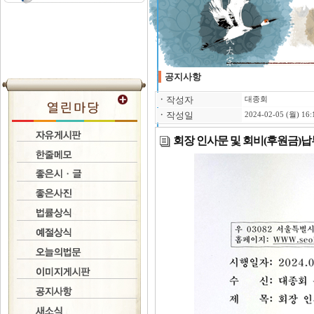
공지사항
ㆍ
작성자
대종회
ㆍ
작성일
2024-02-05 (월) 16:
회장 인사문 및 회비(후원금)납