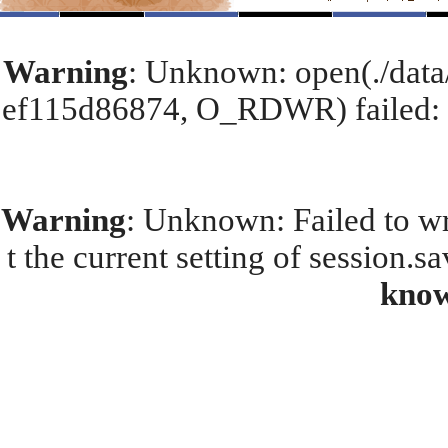
Warning
: Unknown: open(./dat
ef115d86874, O_RDWR) failed: I
Warning
: Unknown: Failed to wri
t the current setting of session.s
kno