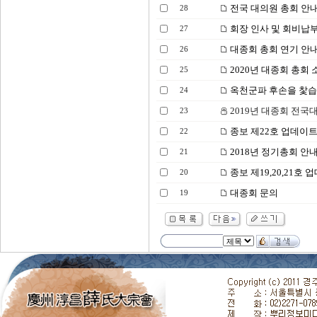
전국 대의원 총회 안
28
회장 인사 및 회비납부
27
대종회 총회 연기 안
26
2020년 대종회 총회 
25
옥천군파 후손을 찿
24
2019년 대종회 전국
23
종보 제22호 업데이
22
2018년 정기총회 안내
21
종보 제19,20,21호 
20
대종회 문의
19