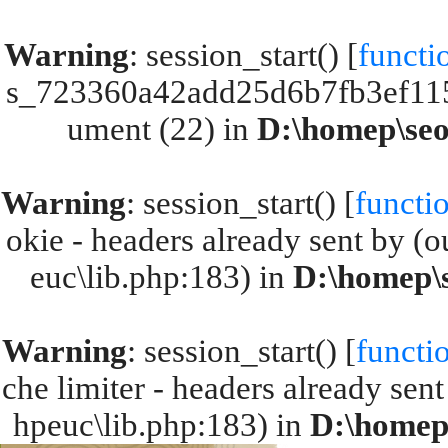
Warning
: session_start() [
functi
s_723360a42add25d6b7fb3ef115
ument (22) in
D:\homep\seol
Warning
: session_start() [
functio
okie - headers already sent by (o
euc\lib.php:183) in
D:\homep\s
Warning
: session_start() [
functio
che limiter - headers already sent
hpeuc\lib.php:183) in
D:\homep\