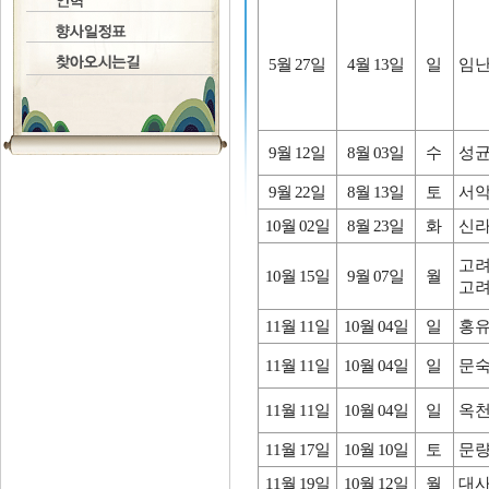
5월 27일
4월 13일
일
임난
9월 12일
8월 03일
수
성균
9월 22일
8월 13일
토
서악
10월 02일
8월 23일
화
신라
고
10월 15일
9월 07일
월
고
11월 11일
10월 04일
일
홍유
11월 11일
10월 04일
일
문숙
11월 11일
10월 04일
일
옥천
11월 17일
10월 10일
토
문량
11월 19일
10월 12일
월
대사