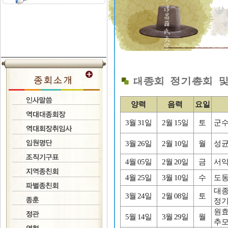
양력
음력
요일
3월 31일
2월 15일
토
군수
3월 26일
2월 10일
월
성균
4월 05일
2월 20일
금
서악
4월 25일
3월 10일
수
도동
대종
3월 24일
2월 08일
토
정
원효
5월 14일
3월 29일
월
추