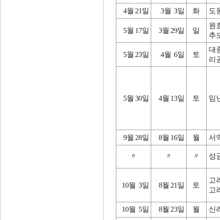
4월 21일
3월 3일
화
도
원
5월 17일
3월 29일
일
추
대
5월 23일
4월 6일
토
리
5월 30일
4월 13일
토
임
9월 28일
8월 16일
월
서
〃
〃
〃
성
고
10월 3일
8월 21일
토
고
10월 5일
8월 23일
월
신