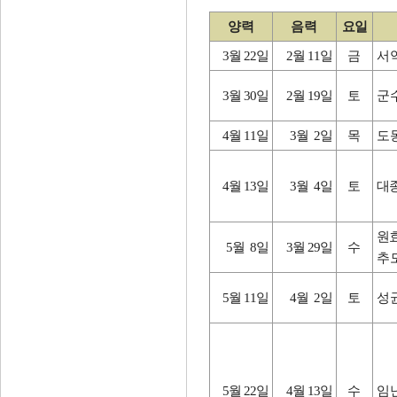
양력
음력
요일
3월 22일
2월 11일
금
서
3월 30일
2월 19일
토
군
4월 11일
3월 2일
목
도
4월 13일
3월 4일
토
대
원효
5월 8일
3월 29일
수
추
5월 11일
4월 2일
토
성
5월 22일
4월 13일
수
임