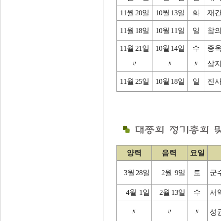
11월 20일
10월 13일
화
재간
11월 18일
10월 11일
일
참의
11월 21일
10월 14일
수
증옥
〃
〃
〃
삼지
11월 25일
10월 18일
일
진사
양력
음력
요일
3월 28일
2월 9일
토
군
4월 1일
2월 13일
수
서
〃
〃
〃
성