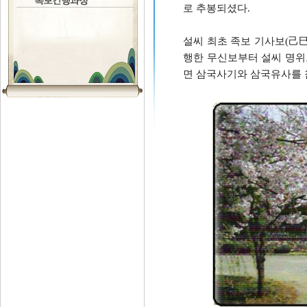
로 추봉되셨다.
설씨 최초 족보 기사보(己巳譜
행한 무신보부터 설씨 명위
면 삼국사기와 삼국유사를