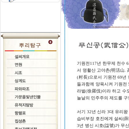
기원전117년 한무제 천수 
서 명활산 고야촌(明活山. 
(村長)으로서 기원전 69년
들과함께 양육시켜 기원전 
라벌(徐羅伐)이라 하고 수
늘날의 민주주의 제도를 구
서기 32년 신라 3대 유리
습비부장 호진에게 설씨(薛
3년 병신 시호(諡號)가 무신