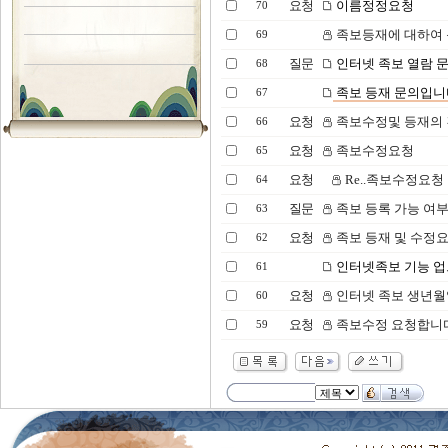
요청
이름정정요청
70
족보등재에 대하여
69
질문
인터넷 족보 열람 
68
족보 등재 문의입니
67
요청
족보수정및 등재의 
66
요청
족보수정요청
65
요청
Re..족보수정요청
64
질문
족보 등록 가능 여
63
요청
족보 등재 및 수정요
62
인터넷족보 기능 
61
요청
인터넷 족보 생년
60
요청
족보수정 요청합니다
59