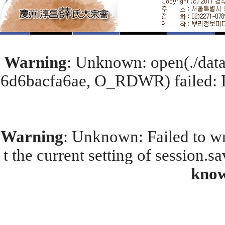
Warning
: Unknown: open(./dat
6d6bacfa6ae, O_RDWR) failed: I
Warning
: Unknown: Failed to wri
t the current setting of session.s
kno