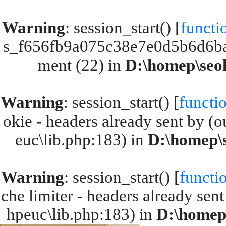
Warning
: session_start() [
functi
s_f656fb9a075c38e7e0d5b6d6bac
ment (22) in
D:\homep\seol
Warning
: session_start() [
functio
okie - headers already sent by (o
euc\lib.php:183) in
D:\homep\s
Warning
: session_start() [
functio
che limiter - headers already sent
hpeuc\lib.php:183) in
D:\homep\