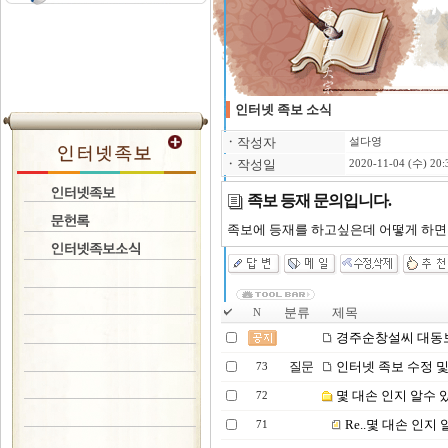
인터넷 족보 소식
ㆍ
작성자
설다영
ㆍ
작성일
2020-11-04 (수) 20:
족보 등재 문의입니다.
족보에 등재를 하고싶은데 어떻게 하면 
분류
제목
N
경주순창설씨 대동
질문
인터넷 족보 수정 
73
몇 대손 인지 알수 
72
Re..몇 대손 인지
71